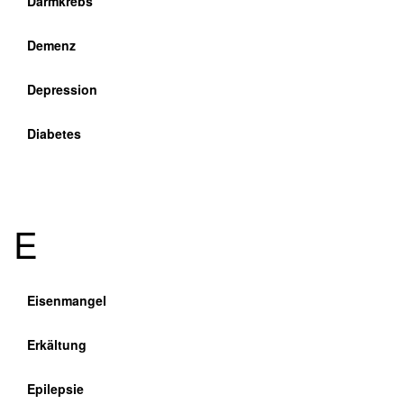
Darmkrebs
Demenz
Depression
Diabetes
E
Eisenmangel
Erkältung
Krankheitsbild / Symptome
Epilepsie