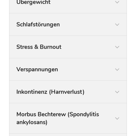
Übergewicht
Schlafstörungen
Stress & Burnout
Verspannungen
Inkontinenz (Harnverlust)
Morbus Bechterew (Spondylitis
Täglich für insgesammt 10 Minuten oder
ankylosans)
wöchentlich 2 x 30 Minuten.