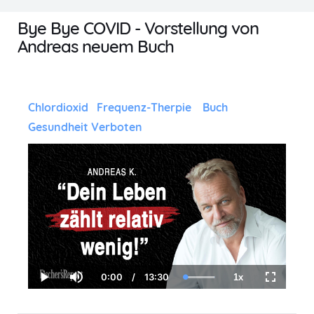
Bye Bye COVID - Vorstellung von
Andreas neuem Buch
Chlordioxid
Frequenz-Therpie
Buch
Gesundheit Verboten
0:00
/
13:30
1x
C
D
L
P
M
P
F
u
u
o
l
u
l
u
r
r
a
a
t
a
l
r
a
d
y
e
y
l