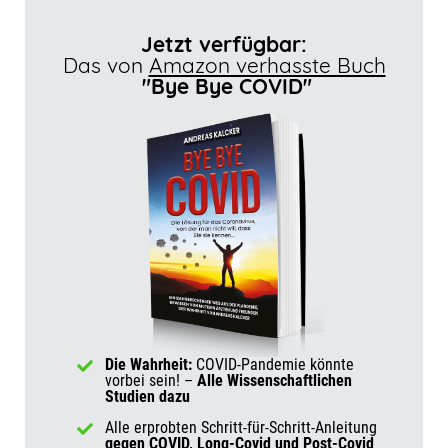
e
t
e
b
s
n
i
d
a
c
t
o
:
c
r
Jetzt verfügbar:
T
n
1
k
e
i
0
R
e
Das von
Amazon verhasste Buch
m
0
a
n
"Bye Bye COVID"
e
.
t
0
e
0
%
Die Wahrheit:
COVID-Pandemie könnte
vorbei sein! –
Alle Wissenschaftlichen
Studien dazu
Alle erprobten Schritt-für-Schritt-Anleitung
gegen COVID, Long-Covid und Post-Covid