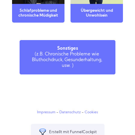
Schlafprobleme und
Übergewicht und
chronische Müdigkeit
Unwohlsein
Sonstiges
(z.B. Chronische Probleme wie 
Bluthochdruck, Gesunderhaltung, 
usw. )
Impressum
-
Datenschutz
-
Cookies
Erstellt mit FunnelCockpit